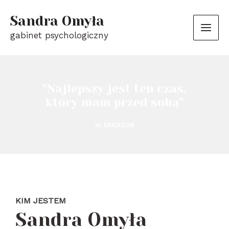
Sandra Omyła
gabinet psychologiczny
"Najlepszy jest ten czas,
który mam przed sobą"
M. ERICKSON
KIM JESTEM
Sandra Omyła